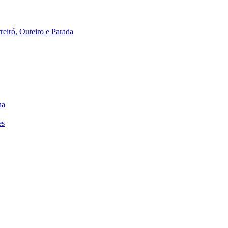
reiró, Outeiro e Parada
ha
es