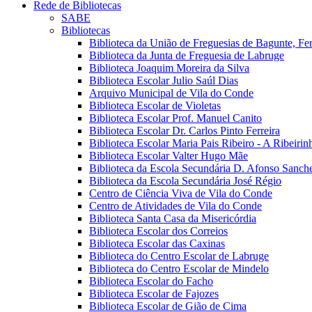
Rede de Bibliotecas
SABE
Bibliotecas
Biblioteca da União de Freguesias de Bagunte, Fer
Biblioteca da Junta de Freguesia de Labruge
Biblioteca Joaquim Moreira da Silva
Biblioteca Escolar Julio Saúl Dias
Arquivo Municipal de Vila do Conde
Biblioteca Escolar de Violetas
Biblioteca Escolar Prof. Manuel Canito
Biblioteca Escolar Dr. Carlos Pinto Ferreira
Biblioteca Escolar Maria Pais Ribeiro - A Ribeirin
Biblioteca Escolar Valter Hugo Mãe
Biblioteca da Escola Secundária D. Afonso Sanch
Biblioteca da Escola Secundária José Régio
Centro de Ciência Viva de Vila do Conde
Centro de Atividades de Vila do Conde
Biblioteca Santa Casa da Misericórdia
Biblioteca Escolar dos Correios
Biblioteca Escolar das Caxinas
Biblioteca do Centro Escolar de Labruge
Biblioteca do Centro Escolar de Mindelo
Biblioteca Escolar do Facho
Biblioteca Escolar de Fajozes
Biblioteca Escolar de Gião de Cima