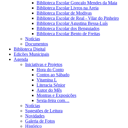
Biblioteca Escolar Gonçalo Mendes da Maia
Biblioteca Escolar Livros na Areia
Biblioteca Escolar de Modivas
Biblioteca Escolar de Real - Vilar do Pinheiro
Biblioteca Escolar Agustina Bessa-Luís
Biblioteca Escolar dos Benguiados
Biblioteca Escolar Bento de Freitas
Notícias
Documentos
Biblioteca Digital
Edições Municipais
Agenda
Iniciativas e Projetos
Hora do Conto
Contos ao Sábado
Vitamina L
Literacia Sénior
Autor do Mês
Montras e Exposições
Sexta-feira com…
Notícias
Sugestões de Leitura
Novidades
Galeria de Fotos
Histórico