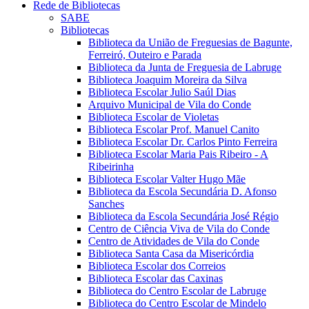
Rede de Bibliotecas
SABE
Bibliotecas
Biblioteca da União de Freguesias de Bagunte,
Ferreiró, Outeiro e Parada
Biblioteca da Junta de Freguesia de Labruge
Biblioteca Joaquim Moreira da Silva
Biblioteca Escolar Julio Saúl Dias
Arquivo Municipal de Vila do Conde
Biblioteca Escolar de Violetas
Biblioteca Escolar Prof. Manuel Canito
Biblioteca Escolar Dr. Carlos Pinto Ferreira
Biblioteca Escolar Maria Pais Ribeiro - A
Ribeirinha
Biblioteca Escolar Valter Hugo Mãe
Biblioteca da Escola Secundária D. Afonso
Sanches
Biblioteca da Escola Secundária José Régio
Centro de Ciência Viva de Vila do Conde
Centro de Atividades de Vila do Conde
Biblioteca Santa Casa da Misericórdia
Biblioteca Escolar dos Correios
Biblioteca Escolar das Caxinas
Biblioteca do Centro Escolar de Labruge
Biblioteca do Centro Escolar de Mindelo